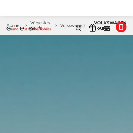
Véhicules
VOLKSWAGEN
Accueil
Volkswagen
neufs
Touran