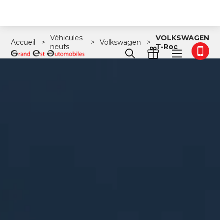
Véhicules
VOLKSWAGEN
Accueil
Volkswagen
neufs
T-Roc