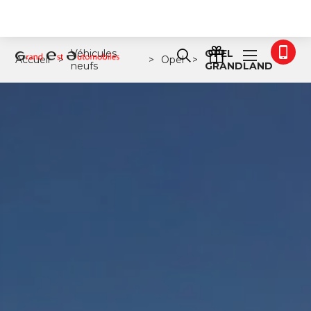
Véhicules
OPEL
Accueil
Opel
neufs
GRANDLAND