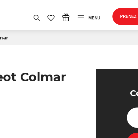
PRENEZ
MENU
lmar
geot Colmar
C