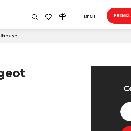
PRENEZ
MENU
ulhouse
ugeot
C