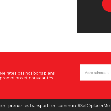
Ne ratez pas nos bons plans,
promotions et nouveautés
ien, prenez les transports en commun. #SeDéplacerMoi