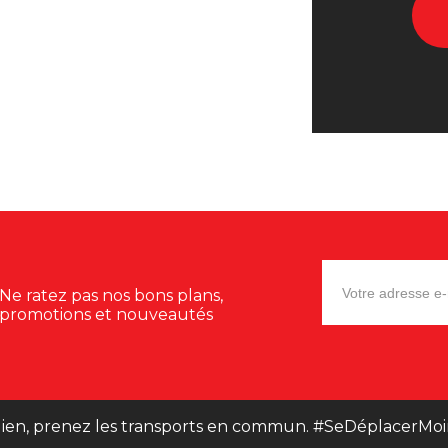
Ne ratez pas nos bons plans,
promotions et nouveautés
ien, prenez les transports en commun. #SeDéplacerMoi