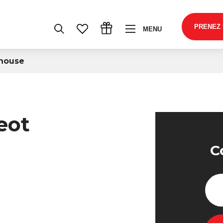
PRENEZ
MENU
lhouse
eot
C