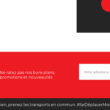
Ne ratez pas nos bons plans,
promotions et nouveautés
ien, prenez les transports en commun. #SeDéplacerMoi