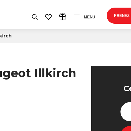
PRENEZ
MENU
kirch
ugeot Illkirch
C