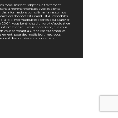
ns recueillies font l’objet d’un traitement
tiné à reprendre contact avec les clients
r des informations complémentaires sur nos
nataire des données est Grand Est Automobiles.
a loi « informatique et libertés » du 6 janvier
 2004, vous bénéficiez d’un droit d’accès et de
ux informations qui vous concernent, que vous
en vous adressant à Grand Est Automobiles.
lement, pour des motifs légitimes, vous
tement des données vous concernant.