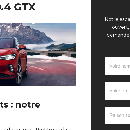
.4 GTX
Notre espa
ouvert,
demande e
ts : notre
 performance… Profitez de la