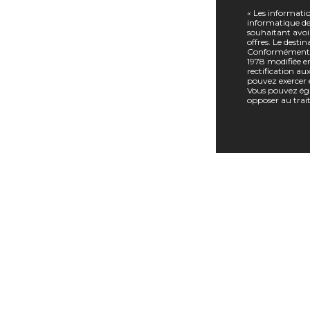
« Les informatio
informatique des
souhaitant avoi
offres. Le desti
Conformément à l
1978 modifiée en
rectification a
pouvez exercer 
Vous pouvez éga
opposer au trai