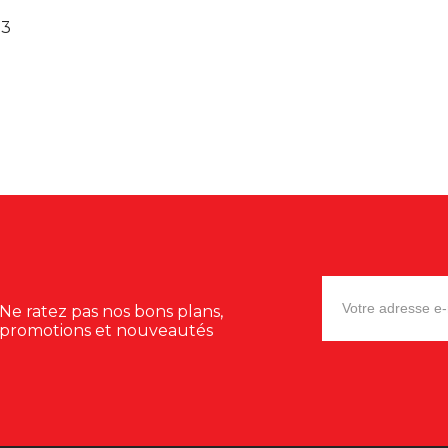
23
Ne ratez pas nos bons plans,
promotions et nouveautés