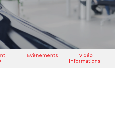
nt
Evènements
Vidéo
9
Informations