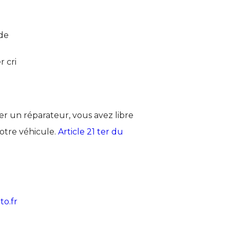
ide
r cri
r un réparateur, vous avez libre
otre véhicule.
Article 21 ter du
o.fr