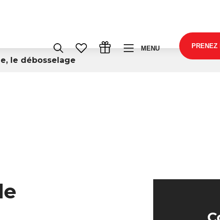
PRENEZ
MENU
le, le débosselage
le
C